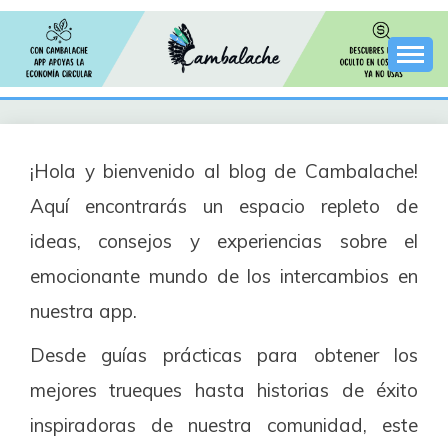
Cambalache es una innovadora aplicación de trueque
INTERCAMBIOS
que te permite intercambiar bienes y servicios con
otros usuarios. Encuentra a personas cerca de ti
interesadas en compartir lo que tienen y descubrir lo
CAMBALACHE
que necesitan. Desde artículos de segunda mano
hasta servicios profesionales, Cambalache fomenta
¡Hola y bienvenido al blog de Cambalache!
una comunidad de intercambio y colaboración basada
en la confianza y el respeto. ¡Simplifica tu vida, ahorra
Aquí encontrarás un espacio repleto de
dinero y ayuda al medio ambiente con Cambalache!
ideas, consejos y experiencias sobre el
emocionante mundo de los intercambios en
nuestra app.
Desde guías prácticas para obtener los
mejores trueques hasta historias de éxito
inspiradoras de nuestra comunidad, este