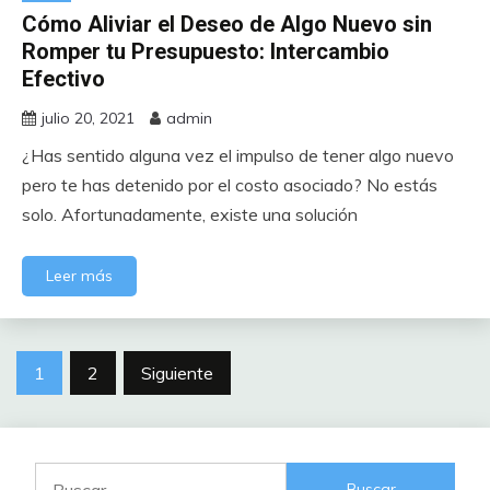
Cómo Aliviar el Deseo de Algo Nuevo sin
Romper tu Presupuesto: Intercambio
Efectivo
julio 20, 2021
admin
¿Has sentido alguna vez el impulso de tener algo nuevo
pero te has detenido por el costo asociado? No estás
solo. Afortunadamente, existe una solución
Leer más
Paginación
1
2
Siguiente
de
entradas
Buscar: