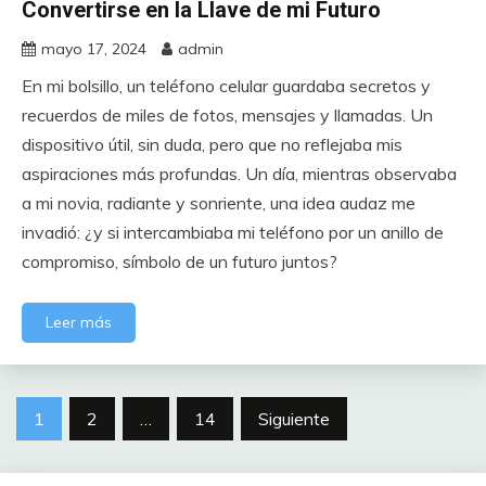
Convertirse en la Llave de mi Futuro
mayo 17, 2024
admin
En mi bolsillo, un teléfono celular guardaba secretos y
recuerdos de miles de fotos, mensajes y llamadas. Un
dispositivo útil, sin duda, pero que no reflejaba mis
aspiraciones más profundas. Un día, mientras observaba
a mi novia, radiante y sonriente, una idea audaz me
invadió: ¿y si intercambiaba mi teléfono por un anillo de
compromiso, símbolo de un futuro juntos?
Leer más
Paginación
1
2
…
14
Siguiente
de