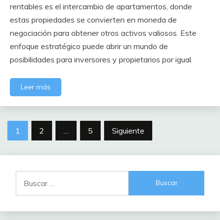
rentables es el intercambio de apartamentos, donde
estas propiedades se convierten en moneda de
negociación para obtener otros activos valiosos. Este
enfoque estratégico puede abrir un mundo de
posibilidades para inversores y propietarios por igual.
Leer más
Paginación
1
2
…
5
Siguiente
de
entradas
Buscar: