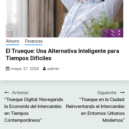
Ahorro
Finanzas
El Trueque: Una Alternativa Inteligente para
Tiempos Difíciles
mayo 17, 2024
admin
Anterior:
Siguiente:
Navegación
“Trueque Digital: Navegando
“Trueque en la Ciudad:
de
la Economía del Intercambio
Reinventando el Intercambio
en Tiempos
en Entornos Urbanos
entradas
Contemporáneos”
Modernos”