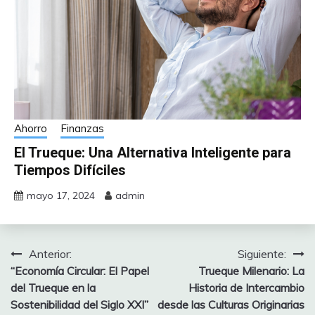
Ahorro
Finanzas
El Trueque: Una Alternativa Inteligente para
Tiempos Difíciles
mayo 17, 2024
admin
Anterior:
Siguiente:
Navegación
“Economía Circular: El Papel
Trueque Milenario: La
de
del Trueque en la
Historia de Intercambio
Sostenibilidad del Siglo XXI”
desde las Culturas Originarias
entradas